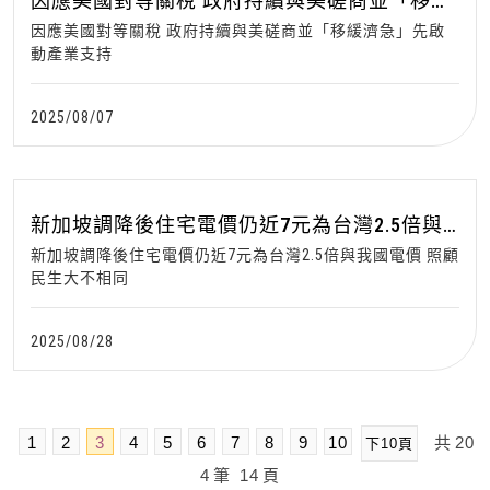
因應美國對等關稅 政府持續與美磋商並「移緩
濟急」先啟動產業支持
因應美國對等關稅 政府持續與美磋商並「移緩濟急」先啟
動產業支持
2025/08/07
新加坡調降後住宅電價仍近7元為台灣2.5倍與
我國電價 照顧民生大不相同
新加坡調降後住宅電價仍近7元為台灣2.5倍與我國電價 照顧
民生大不相同
2025/08/28
1
2
3
4
5
6
7
8
9
10
共
20
下10頁
4
筆
14
頁