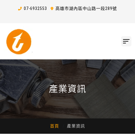
07-6
9
3
2
553
高雄市湖內區中山路一段289號
產業資訊
首頁
產業資訊