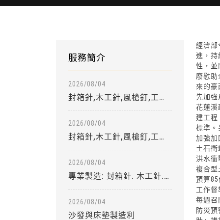
經濟部
進，持
服務簡介
性，並
廢慰助
2026/08/04
來的豪
封箱針,木工針,風槍釘,工業
先加強
花蓮溪
用針,彎角釘, 裝潢用
建工程
2026/08/04
標準。
封箱針,木工針,風槍釘,工業
加強加
用針,彎角釘, 裝潢用
土石衝
洪水衝
2026/08/04
複合型
專業製造: 封箱針. 木工針.
預算8
風槍釘. 氣動釘
工作督
每週召
2026/08/04
防災預
沙發與床墊製造利