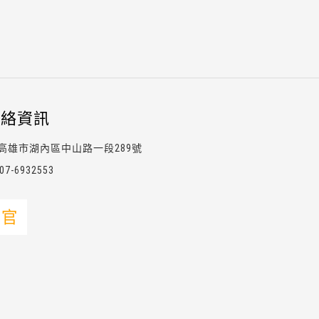
連絡資訊
高雄市湖內區中山路一段289號
07-6
9
3
2
553
官