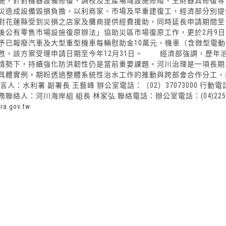
施，針對機器設備修復、調校及生產場域設施修繕、生財器具修復等
災造成設備毀損負擔，以利商家、市場及早重建復工，經濟部分別提
對花蓮縣受到災損之店家及攤商提供經費援助，同時延長申請期間至今
後公有零售市場設施復原辦法」協助災區市場復原工作，更於2月9
予已報廢汽車及大型重型機車每輛慰助金10萬元、機車（含微型電
甦，該方案受理申請日期至今年12月31日。 經濟部強調，歷年
情勢下，持續強化防洪韌性仍是當前重要課題。河川治理是一項長期
具體實例。期盼透過整體系統性治水工作的推動與跨部會合作分工，
言人：水利署 副署長 王藝峰 辦公室電話：（02）37073000 行動電話：09
 業務聯絡人：河川海岸組 組長 林家弘 聯絡電話：辦公室電話：(04)22501
a.gov.tw