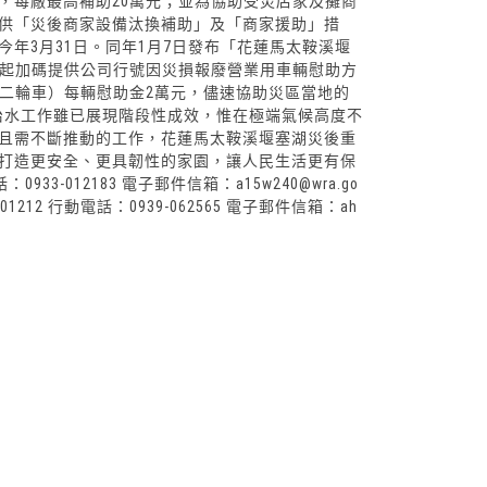
，每廠最高補助20萬元；並為協助受災店家及攤商
供「災後商家設備汰換補助」及「商家援助」措
年3月31日。同年1月7日發布「花蓮馬太鞍溪堰
日起加碼提供公司行號因災損報廢營業用車輛慰助方
動二輪車）每輛慰助金2萬元，儘速協助災區當地的
治水工作雖已展現階段性成效，惟在極端氣候高度不
且需不斷推動的工作，花蓮馬太鞍溪堰塞湖災後重
打造更安全、更具韌性的家園，讓人民生活更有保
33-012183 電子郵件信箱：a15w240@wra.go
212 行動電話：0939-062565 電子郵件信箱：ah