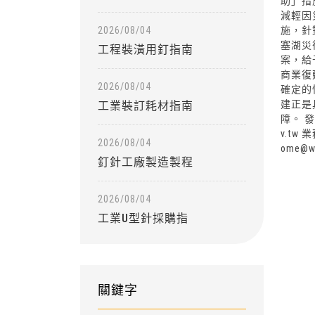
助」措
減輕因
2026/08/04
施，針
塞湖災
工程裝潢用釘指南
案，給
商業復
2026/08/04
確定的
建正是
工業裝訂耗材指南
障。 發
v.tw
2026/08/04
ome@wr
釘針工廠製造製程
2026/08/04
工業U型針採購指
關鍵字