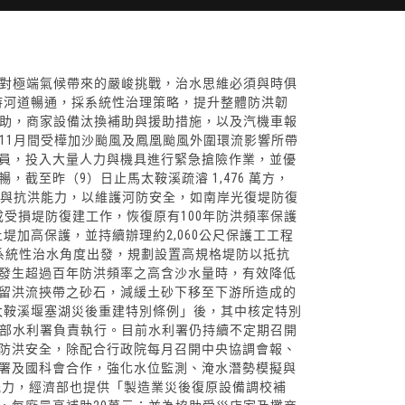
面對極端氣候帶來的嚴峻挑戰，治水思維必須與時俱
保持河道暢通，採系統性治理策略，提升整體防洪韌
補助，商家設備汰換補助與援助措施，以及汽機車報
至11月間受樺加沙颱風及鳳凰颱風外圍環流影響所帶
員，投入大量人力與機具進行緊急搶險作業，並優
截至昨（9）日止馬太鞍溪疏濬 1,476 萬方，
定性與抗洪能力，以維護河防安全，如南岸光復堤防復
成受損堤防復建工作，恢復原有100年防洪頻率保護
堤加高保護，並持續辦理約2,060公尺保護工工程
系統性治水角度出發，規劃設置高規格堤防以抵抗
發生超過百年防洪頻率之高含沙水量時，有效降低
留洪流挾帶之砂石，減緩土砂下移至下游所造成的
太鞍溪堰塞湖災後重建特別條例」後，其中核定特別
濟部水利署負責執行。目前水利署仍持續不定期召開
防洪安全，除配合行政院每月召開中央協調會報、
署及國科會合作，強化水位監測、淹水潛勢模擬與
力，經濟部也提供「製造業災後復原設備調校補