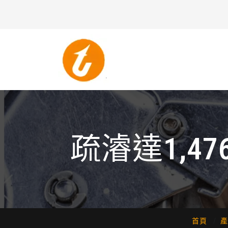
疏濬達1,4
理 
首頁
產