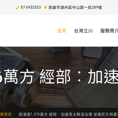
07-6
9
3
2
553
高雄市湖內區中山路一段289號
首頁
台灣立川
服務簡
76萬方 經部︰
並推民生與產業復
業資訊
疏濬達1,476萬方 經部︰加速馬太鞍溪治理 並推民生與