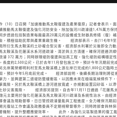
今（10）日召開「加速推動馬太鞍復建及產業復原」記者會表示，
續推動馬太鞍復建及強化河防安全，除加強河川疏濬達1,476萬方
同步透過包括製造業每廠最高20萬元的設備或生財器具修繕（復）
金，積極協助民眾與產業重啟生機。 經濟部表示，去(114)年9
雨所衍生馬太鞍溪的土砂複合型災害，經濟部水利署於災後即全力動
馬太鞍溪及花蓮溪水系河道疏濬、清淤與土方清運，確保河道通洪順暢，
疏濬 372 萬方；同時辦理堤防復建與加高工程，強化堤防結構穩
，長度約2,500公尺，已於去年11月發包施工中，預計今年汛期前完
另北岸萬榮鄉明利村至馬太鞍溪橋上游左岸已完成約1,800公尺臨時土
固，預計今年5月底前完成。 經濟部說明，後續長期治理則將從
擊力，並興建第二道堤防暨緩衝區，以因應未來在極端氣候條件下，
擊風險。另於馬太鞍溪橋上游河道放寬處，亦規劃設置囚砂區，以滯
土砂災害風險。 經濟部另提到，自去年11月11日通過「花蓮馬
5億元主要用於強化花蓮溪及馬太鞍溪河川疏濬及系統性治水，由經
導會議及現勘督導，日日管控疏濬量能與工程進度，全力確保汛期前
開光復站工作會議及政務委員不定期視察督導外；同時跨部會與林保
警機制，提升整體應變效率。 此外，為強化災區製造業的復工能