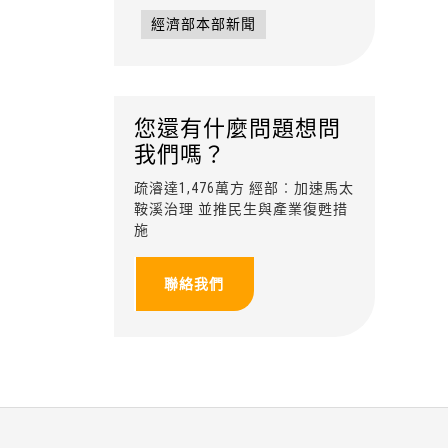
經濟部本部新聞
您還有什麼問題想問
我們嗎？
疏濬達1,476萬方 經部︰加速馬太
鞍溪治理 並推民生與產業復甦措
施
聯絡我們