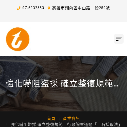
07-6
9
3
2
553
高雄市湖內區中山路一段289號
強化嚇阻盜採 確立整復規範
行政院會通過「土石採取法」
第36條修正草案
首頁
產業資訊
強化嚇阻盜採 確立整復規範 行政院會通過「土石採取法」