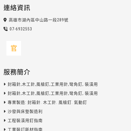
連絡資訊
高雄市湖內區中山路一段289號
07-6
9
3
2
553
官
服務簡介
封箱針,木工針,風槍釘,工業用針,彎角釘, 裝潢用
封箱針,木工針,風槍釘,工業用針,彎角釘, 裝潢用
專業製造: 封箱針. 木工針. 風槍釘. 氣動釘
沙發與床墊製造利
工程裝潢用釘指南
工業裝訂耗材指南