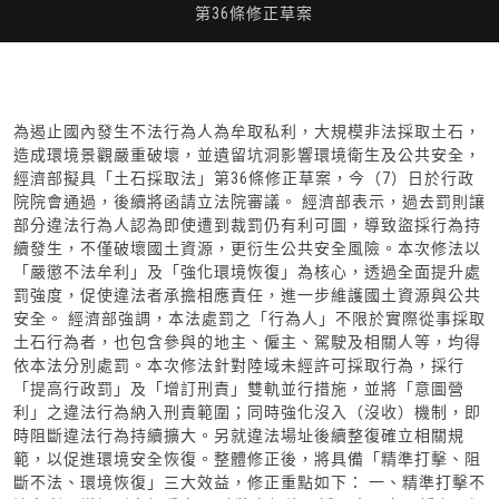
第36條修正草案
為遏止國內發生不法行為人為牟取私利，大規模非法採取土石，
造成環境景觀嚴重破壞，並遺留坑洞影響環境衛生及公共安全，
經濟部擬具「土石採取法」第36條修正草案，今（7）日於行政
院院會通過，後續將函請立法院審議。 經濟部表示，過去罰則讓
部分違法行為人認為即使遭到裁罰仍有利可圖，導致盜採行為持
續發生，不僅破壞國土資源，更衍生公共安全風險。本次修法以
「嚴懲不法牟利」及「強化環境恢復」為核心，透過全面提升處
罰強度，促使違法者承擔相應責任，進一步維護國土資源與公共
安全。 經濟部強調，本法處罰之「行為人」不限於實際從事採取
土石行為者，也包含參與的地主、僱主、駕駛及相關人等，均得
依本法分別處罰。本次修法針對陸域未經許可採取行為，採行
「提高行政罰」及「增訂刑責」雙軌並行措施，並將「意圖營
利」之違法行為納入刑責範圍；同時強化沒入（沒收）機制，即
時阻斷違法行為持續擴大。另就違法場址後續整復確立相關規
範，以促進環境安全恢復。整體修正後，將具備「精準打擊、阻
斷不法、環境恢復」三大效益，修正重點如下： 一、精準打擊不