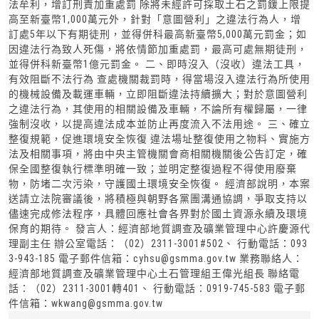
法牟利，增訂刑責加重處罰 除將未經許可採取土石之罰鍰上限提
高至新臺幣1,000萬元外，針對「意圖營利」之違法行為人，增
訂處5年以下有期徒刑，並得併科最高新臺幣5,000萬元罰金；如
因違法行為致人死傷，將依情節加重處罰，最高可處無期徒刑，
並得併科新臺幣1億元罰金。 二、即時沒入（沒收）違法工具，
有效阻斷不法行為 查處機關裁罰時，得當場沒入違法行為所使用
的機械設備及載運車輛，立即阻斷違法持續擴大；對於意圖營利
之違法行為，其使用的相關設備及車輛，不論所有權歸屬，一律
強制沒收，以提高違法成本並防止再度流入不法用途。 三、確立
整復規範，促進環境安全恢復 違法場址整復使用之物料、實施方
法及相關事項，將由中央主管機關會商相關機關後公告訂定，確
保全國整復執行標準明確一致；並明定整復過程不得使用廢棄
物，防堵二次污染，守護國土環境安全恢復。 經濟部說明，本案
送請立法院審議後，將積極與朝野各黨團溝通協調，爭取支持以
儘速完成修法程序，具體回應社會各界對於國土資源永續及環境
保育的期待。 發言人：經濟部地質調查及礦業管理中心許慶源代
理副主任 辦公室電話：（02）2311-3001#502、 行動電話：093
3-943-185 電子郵件信箱：cyhsu@gsmma.gov.tw 業務聯絡人：
經濟部地質調查及礦業管理中心土石管理組王偉光組長 聯絡電
話：（02）2311-3001轉401、 行動電話：0919-745-583 電子郵
件信箱：wkwang@gsmma.gov.tw